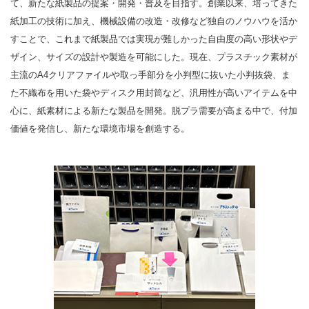
て、新たな紙製品の提案・開発・普及を目指す。創業以来、培ってきた
紙加工の技術に加え、機械設備の改造・改修など独自のノウハウを活か
すことで、これまで紙製品では実現が難しかった自由度の高い形状やデ
ザイン、サイズの設計や製造を可能にした。現在、プラスチック素材が
主流のA4クリアファイルや取っ手部分を小判型に抜いた小判抜袋、ま
た不織布を用いた袋やディスク用封筒など、汎用性が高いアイテムを中
心に、紙素材による新たな製品を開発。脱プラ需要が高まる中で、付加
価値を発信し、新たな環境市場を創造する。