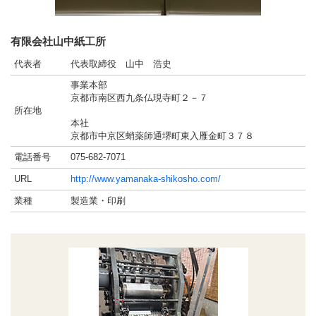
有限会社山中紙工所
代表者
代表取締役 山中 浩史
事業本部
京都市南区西九条仏現寺町２－７
所在地
本社
京都市中京区蛸薬師通堺町東入雁金町３７８
電話番号
075-682-7071
URL
http://www.yamanaka-shikosho.com/
業種
製造業・印刷